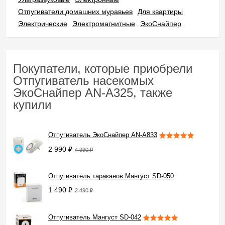
Отпугиватели домашних муравьев
Для квартиры
Электрические
Электромагнитные
ЭкоСнайпер
Покупатели, которые приобрели
Отпугиватель насекомых
ЭкоСнайпер AN-A325, также
купили
Отпугиватель ЭкоСнайпер AN-A833
2 990
₽
4 990
₽
Отпугиватель тараканов Мангуст SD-050
1 490
₽
2 490
₽
Отпугиватель Мангуст SD-042