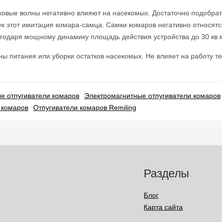
ковые волны негативно влияют на насекомых. Достаточно подобрать
Звук этот имитация комара-самца. Самки комаров негативно относят
агодаря мощному динамику площадь действия устройства до 30 кв.
ны питания или уборки остатков насекомых. Не влияет на работу те
е отпугиватели комаров
Электромагнитные отпугиватели комаров
 комаров
Отпугиватели комаров Remiling
Разделы
Блог
Карта сайта