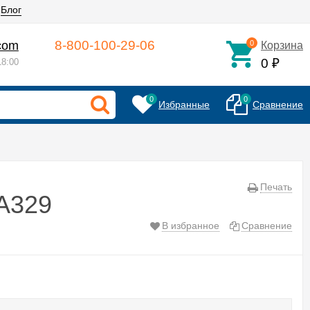
Блог
8-800-100-29-06
.com
0
Корзина
0
8:00
₽
0
0
Избранные
Сравнение
Печать
-A329
В избранное
Сравнение