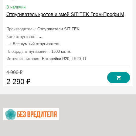
В наличии
Отпугиватель кротов и змей SITITEK Гром-Профи М
Производитель:
Отпугиватели SITITEK
Кого отпугивает:
Кротов, Мышей, Крыс, Землероек, Змей, Сусликов
...:
Бесшумный отпугиватель
Площадь отпугивания::
1500 кв. м.
Источник питания:
Батарейки R20, LR20, D
4 900
₽
2 290
₽