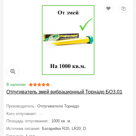
В наличии
Отпугиватель змей вибрационный Торнадо БОЗ.01
Производитель:
Отпугиватели Торнадо
Кого отпугивает:
Кротов, Мышей полевок, Медведку, Землероек, Зме
Площадь отпугивания::
1000 кв. м.
Источник питания:
Батарейки R20, LR20, D