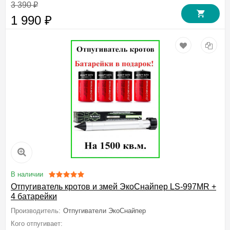
3 390
₽
1 990
₽
В наличии
Отпугиватель кротов и змей ЭкоСнайпер LS-997MR +
4 батарейки
Производитель:
Отпугиватели ЭкоСнайпер
Кого отпугивает:
Кротов, Мышей полевок, Медведку, Землероек, Зме