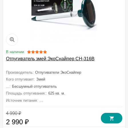
В наличии
Отпугиватель змей ЭкоСнайпер CH-316B
Производитель:
Отпугиватели ЭкоСнайпер
Кого отпугивает:
Змей
...:
Бесшумный отпугиватель
Площадь отпугивания::
625 кв. м.
Источник питания:
От солнечной батареи, Встроенный аккумулятор
4 990
₽
2 990
₽