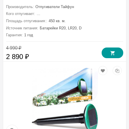
Производитель:
Отпугиватели Тайфун
Кого отпугивает:
Кротов, Мышей полевок, Медведку, Землероек, Зме
Площадь отпугивания::
450 кв. м.
Источник питания:
Батарейки R20, LR20, D
Гарантия:
1 год
4 990
₽
2 890
₽