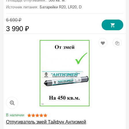
Площадь отпугивания::
300 кв. м.
Источник питания:
Батарейки R20, LR20, D
6 690
₽
3 990
₽
В наличии
Отпугиватель змей Тайфун Антизмей