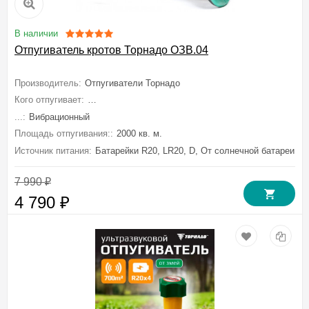
В наличии
Отпугиватель кротов Торнадо ОЗВ.04
Производитель:
Отпугиватели Торнадо
Кого отпугивает:
Кротов, Крыс, Мышей полевок, Медведку, Землерое
...:
Вибрационный
Площадь отпугивания::
2000 кв. м.
Источник питания:
Батарейки R20, LR20, D, От солнечной батареи
7 990
₽
4 790
₽