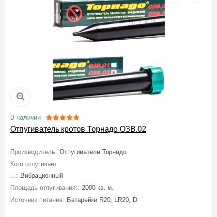
В наличии
Отпугиватель кротов Торнадо ОЗВ.02
Производитель:
Отпугиватели Торнадо
Кого отпугивает:
Кротов, Крыс, Мышей полевок, Медведку, Землерое
...:
Вибрационный
Площадь отпугивания::
2000 кв. м.
Источник питания:
Батарейки R20, LR20, D