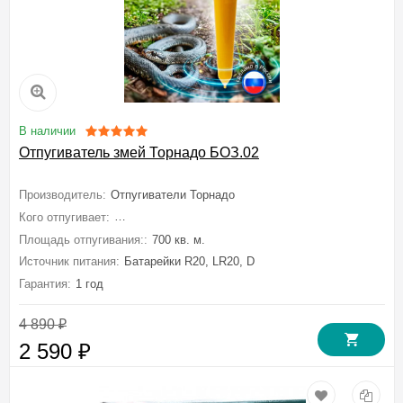
В наличии
Отпугиватель змей Торнадо БОЗ.02
Производитель:
Отпугиватели Торнадо
Кого отпугивает:
Кротов, Мышей полевок, Медведку, Землероек, Зме
Площадь отпугивания::
700 кв. м.
Источник питания:
Батарейки R20, LR20, D
Гарантия:
1 год
4 890
₽
2 590
₽