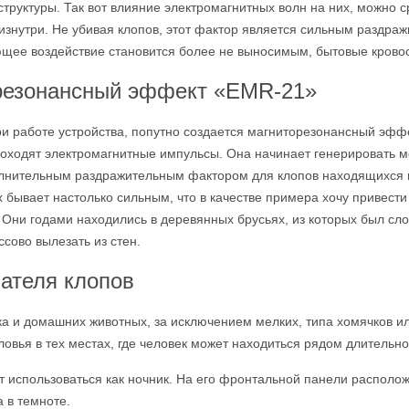
труктуры. Так вот влияние электромагнитных волн на них, можно 
знутри. Не убивая клопов, этот фактор является сильным раздраж
ющее воздействие становится более не выносимым, бытовые крово
резонансный эффект «EMR-21»
ри работе устройства, попутно создается магниторезонансный эффе
оходят электромагнитные импульсы. Она начинает генерировать м
лнительным раздражительным фактором для клопов находящихся в 
 бывает настолько сильным, что в качестве примера хочу привести
. Они годами находились в деревянных брусьях, из которых был сл
сово вылезать из стен.
вателя клопов
ка и домашних животных, за исключением мелких, типа хомячков и
оловья в тех местах, где человек может находиться рядом длительн
т использоваться как ночник. На его фронтальной панели располо
 в темноте.