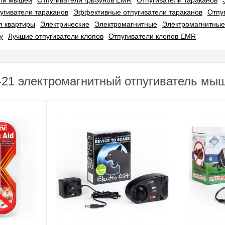
ели мышей
Отпугиватели грызунов EMR
Отпугиватели тараканов
угиватели тараканов
Эффективные отпугиватели тараканов
Отпу
я квартиры
Электрические
Электромагнитные
Электромагнитные
у
Лучшие отпугиватели клопов
Отпугиватели клопов EMR
21 электромагнитный отпугиватель мыше