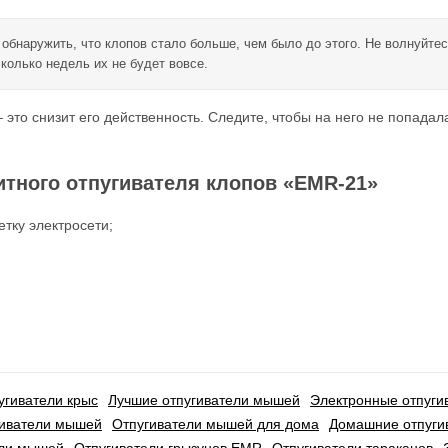
обнаружить, что клопов стало больше, чем было до этого. Не волнуйтес
колько недель их не будет вовсе.
это снизит его действенность. Следите, чтобы на него не попадал
итного отпугивателя клопов «EMR-21»
тку электросети;
угиватели крыс
Лучшие отпугиватели мышей
Электронные отпуги
иватели мышей
Отпугиватели мышей для дома
Домашние отпуги