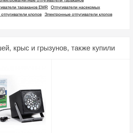
Электромагнитные отпугиватели тараканов
гиватели тараканов EMR
Отпугиватели насекомых
 отпугиватели клопов
Электронные отпугиватели клопов
й, крыс и грызунов, также купили