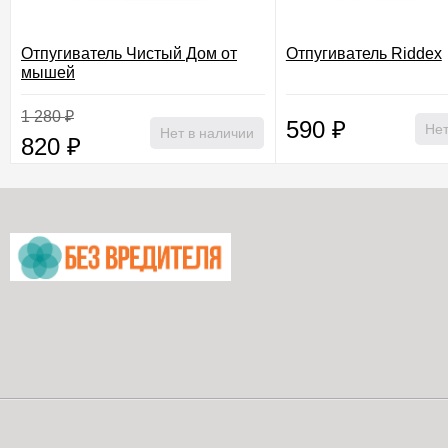
Отпугиватель Чистый Дом от
Отпугиватель Riddex
мышей
1 280
₽
590
₽
Нет
Нет в наличии
820
₽