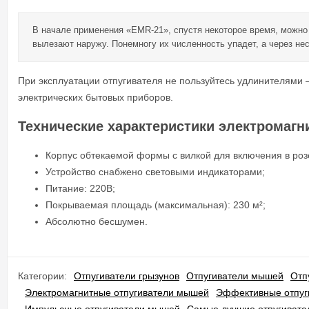
В начале применения «EMR-21», спустя некоторое время, можно 
вылезают наружу. Понемногу их численность упадет, а через нес
При эксплуатации отпугивателя не пользуйтесь удлинителями – 
электрических бытовых приборов.
Технические характеристики электромагн
Корпус обтекаемой формы с вилкой для включения в розе
Устройство снабжено световыми индикаторами;
Питание: 220B;
Покрываемая площадь (максимальная): 230 м²;
Абсолютно бесшумен.
Категории:
Отпугиватели грызунов
Отпугиватели мышей
Отп
Электромагнитные отпугиватели мышей
Эффективные отпуг