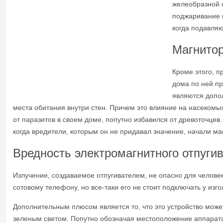
желеобразной с
поджаривание и
когда подавля
Магнито
Кроме этого, п
дома по ней пр
являются допо
места обитания внутри стен. Причем это влияние на насекомых
от паразитов в своем доме, попутно избавился от древоточцев
когда вредители, которым он не придавал значение, начали мас
Вредность электромагнитного отпуги
Излучение, создаваемое отпугивателем, не опасно для челове
сотовому телефону, но все-таки его не стоит подключать у изг
Дополнительным плюсом является то, что это устройство може
зеленым светом. Попутно обозначая местоположение аппарата