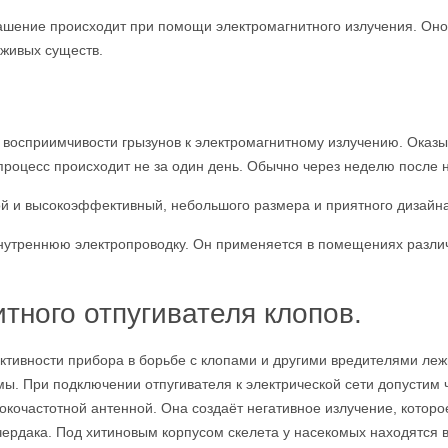
рашение происходит при помощи электромагнитного излучения. Оно
 живых существ.
восприимчивости грызунов к электромагнитному излучению. Оказы
о процесс происходит не за один день. Обычно через неделю посл
ой и высокоэффективный, небольшого размера и приятного дизайна
утреннюю электропроводку. Он применяется в помещениях различн
тного отпугивателя клопов.
тивности прибора в борьбе с клопами и другими вредителями леж
ы. При подключении отпугивателя к электрической сети допустим ч
окочастотной антенной. Она создаёт негативное излучение, которо
чердака. Под хитиновым корпусом скелета у насекомых находятся 