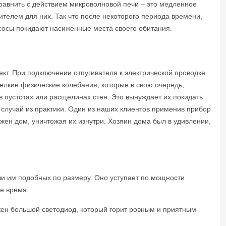
сравнить с действием микроволновой печи – это медленное
ителем для них. Так что после некоторого периода времени,
сосы покидают насиженные места своего обитания.
кт. При подключении отпугивателя к электрической проводке
елкие физические колебания, которые в свою очередь,
пустотах или расщелинах стен. Это вынуждает их покидать
 случай из практики. Один из наших клиентов применив прибор
ожен дом, уничтожая их изнутри. Хозяин дома был в удивлении,
ли им подобных по размеру. Оно уступает по мощности
ое время.
жен большой светодиод, который горит ровным и приятным