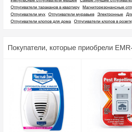
Импульсные отпугиватели мышей
Самые лучшие отпугиват
Отпугиватели тараканов в квартиру
Магниторезонансные отп
Отпугиватели мух
Отпугиватели муравьев
Электронные
Дл
Отпугиватели клопов для дома
Отпугиватели клопов в розетк
Покупатели, которые приобрели EMR-