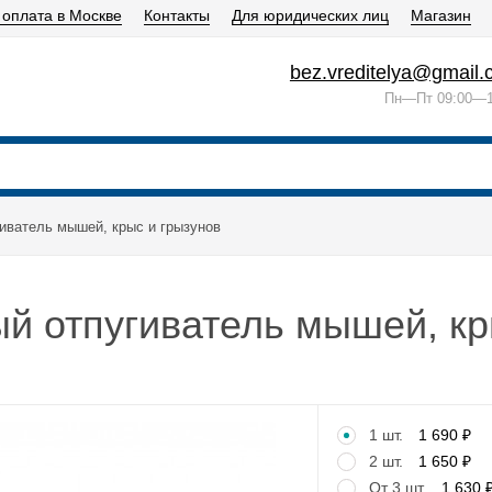
 оплата в Москве
Контакты
Для юридических лиц
Магазин
bez.vreditelya@gmail
Пн—Пт 09:00—1
иватель мышей, крыс и грызунов
й отпугиватель мышей, кр
1 шт.
1 690
₽
2 шт.
1 650
₽
От 3 шт.
1 630