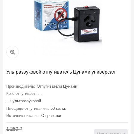
Ультразвуковой отпугиватель Цунами универсал
Производитель:
Отпугиватели Цунами
Кого отпугивает:
Мышей, Крыс, Грызунов, Тараканов, Насекомых, Му
...:
ультразвуковой
Площадь отпугивания::
50 кв. м.
Источник питания:
От розетки
1 250
₽