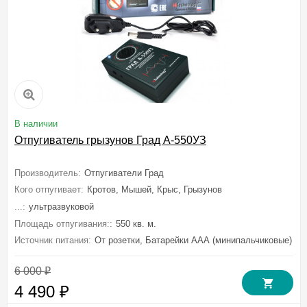
В наличии
Отпугиватель грызунов Град А-550УЗ
Производитель:
Отпугиватели Град
Кого отпугивает:
Кротов, Мышей, Крыс, Грызунов
...:
ультразвуковой
Площадь отпугивания::
550 кв. м.
Источник питания:
От розетки, Батарейки ААА (минипальчиковые)
6 000
₽
4 490
₽