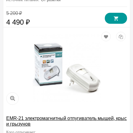
5 200
₽
4 490
₽
EMR-21 электромагнитный отпугиватель мышей, крыс
и грызунов
Кого отпугивает:
Мышей, Крыс, Грызунов, Тараканов, Муравьев, Пау