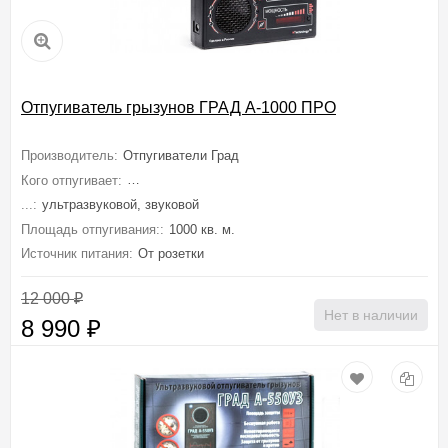
Отпугиватель грызунов ГРАД А-1000 ПРО
Производитель:
Отпугиватели Град
Кого отпугивает:
Кротов, Мышей, Крыс, Грызунов, Мышей полевок
...:
ультразвуковой, звуковой
Площадь отпугивания::
1000 кв. м.
Источник питания:
От розетки
12 000
₽
Нет в наличии
8 990
₽