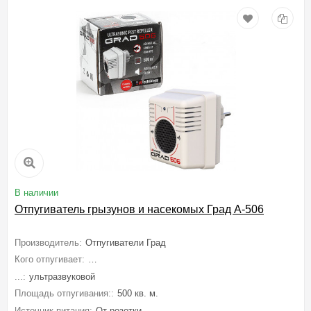
В наличии
Отпугиватель грызунов и насекомых Град А-506
Производитель:
Отпугиватели Град
Кого отпугивает:
Мышей, Крыс, Грызунов, Тараканов, Муравьев, Пау
...:
ультразвуковой
Площадь отпугивания::
500 кв. м.
Источник питания:
От розетки