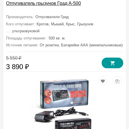
Отпугиватель грызунов Град А-500
Производитель:
Отпугиватели Град
Кого отпугивает:
Кротов, Мышей, Крыс, Грызунов
...:
ультразвуковой
Площадь отпугивания::
500 кв. м.
Источник питания:
От розетки, Батарейки ААА (минипальчиковые)
5 550
₽
3 890
₽