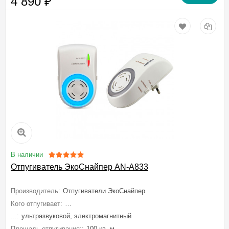
4 890
₽
В наличии
Отпугиватель ЭкоСнайпер AN-A833
Производитель:
Отпугиватели ЭкоСнайпер
Кого отпугивает:
Мышей, Крыс, Грызунов, Тараканов, Муравьев, Пау
...:
ультразвуковой, электромагнитный
Площадь отпугивания::
100 кв. м.